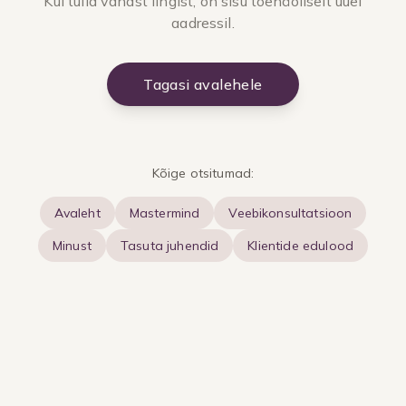
Kui tulid vanast lingist, on sisu tõenäoliselt uuel
aadressil.
Tagasi avalehele
Kõige otsitumad:
Avaleht
Mastermind
Veebikonsultatsioon
Minust
Tasuta juhendid
Klientide edulood